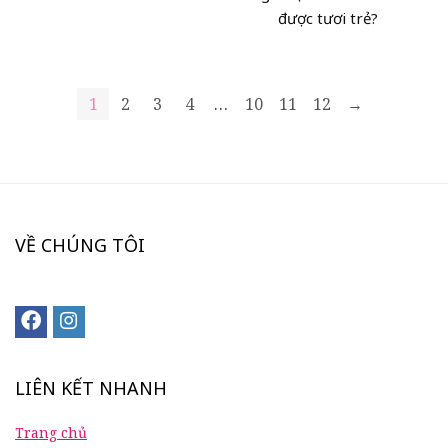
được tươi trẻ?
1
2
3
4
…
10
11
12
→
VỀ CHÚNG TÔI
LIÊN KẾT NHANH
Trang chủ