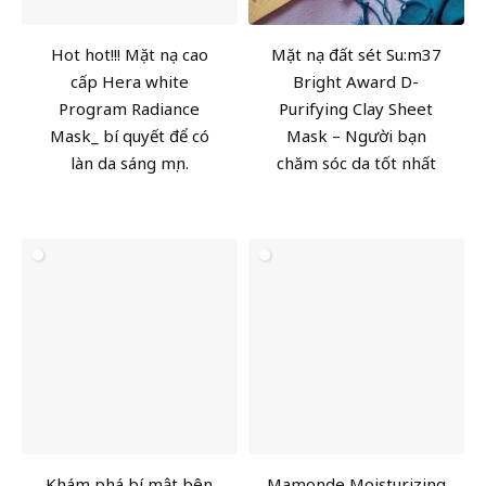
Hot hot!!! Mặt nạ cao
Mặt nạ đất sét Su:m37
cấp Hera white
Bright Award D-
Program Radiance
Purifying Clay Sheet
Mask_ bí quyết để có
Mask – Người bạn
làn da sáng mịn.
chăm sóc da tốt nhất
Khám phá bí mật bên
Mamonde Moisturizing