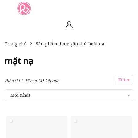
slot online
slot online
bento4d
bento4d
bento4d
bento4d
bento4d
bento4d
bento4d
toto togel
slot gacor
toto slot
slot resmi
toto slot
toto slot
Trang chủ
Sản phẩm được gắn thẻ “mặt nạ”
mặt nạ
Filter
Hiển thị 1–12 của 141 kết quả
Mới nhất