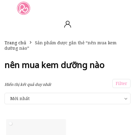
slot online
slot online
bento4d
bento4d
bento4d
bento4d
bento4d
bento4d
bento4d
toto togel
slot gacor
toto slot
slot resmi
toto slot
toto slot
Trang chủ
Sản phẩm được gắn thẻ “nên mua kem
dưỡng nào”
nên mua kem dưỡng nào
Filter
Hiển thị kết quả duy nhất
Mới nhất