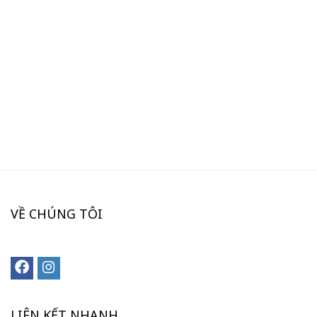
VỀ CHÚNG TÔI
LIÊN KẾT NHANH