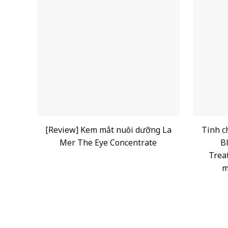
[Review] Kem mắt nuôi dưỡng La
Tinh c
Mer The Eye Concentrate
B
Trea
m