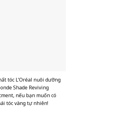
hất tóc L’Oréal nuôi dưỡng
londe Shade Reviving
tment, nếu bạn muốn có
ái tóc vàng tự nhiên!