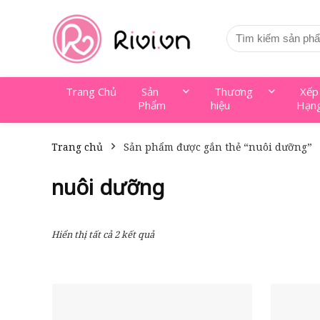
Trang Chủ
Sản
Thương
Xếp
Phẩm
hiệu
Hạn
Trang chủ
Sản phẩm được gắn thẻ “nuôi dưỡng”
nuôi dưỡng
Hiển thị tất cả 2 kết quả