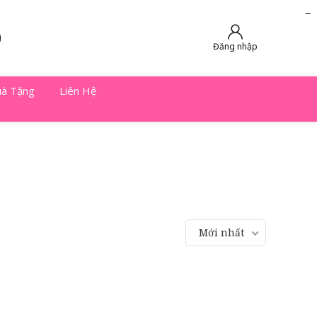
slot online
slot online
bento4d
bento4d
bento4d
bento4d
bento4d
bento4d
bento4d
toto togel
slot gacor
toto slot
slot resmi
toto slot
toto slot
Đăng nhập
à Tặng
Liên Hệ
Mới nhất