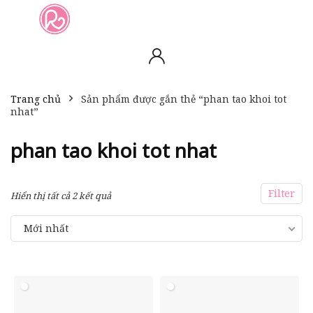
slot online
slot online
bento4d
bento4d
bento4d
bento4d
bento4d
bento4d
bento4d
toto togel
slot gacor
toto slot
slot resmi
toto slot
toto slot
Trang chủ
Sản phẩm được gắn thẻ “phan tao khoi tot
nhat”
phan tao khoi tot nhat
Filter
Hiển thị tất cả 2 kết quả
Mới nhất