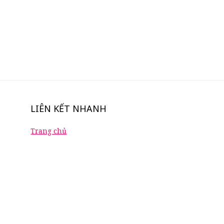
LIÊN KẾT NHANH
Trang chủ
Giới thiệu