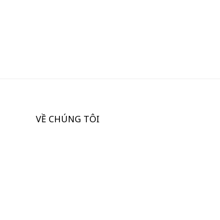
VỀ CHÚNG TÔI
© Bản quyền rivi.vn 2019