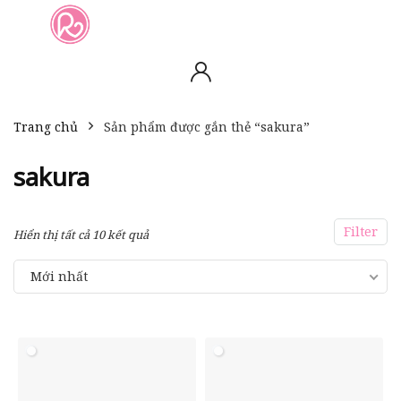
slot online
slot online
bento4d
bento4d
bento4d
bento4d
bento4d
bento4d
bento4d
toto togel
slot gacor
toto slot
slot resmi
toto slot
toto slot
Trang chủ
Sản phẩm được gắn thẻ “sakura”
sakura
Filter
Hiển thị tất cả 10 kết quả
Mới nhất