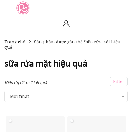
slot online
slot online
bento4d
bento4d
bento4d
bento4d
bento4d
bento4d
bento4d
toto togel
slot gacor
toto slot
slot resmi
toto slot
toto slot
Trang chủ
Sản phẩm được gắn thẻ “sữa rửa mặt hiệu
quả”
sữa rửa mặt hiệu quả
Filter
Hiển thị tất cả 2 kết quả
Mới nhất