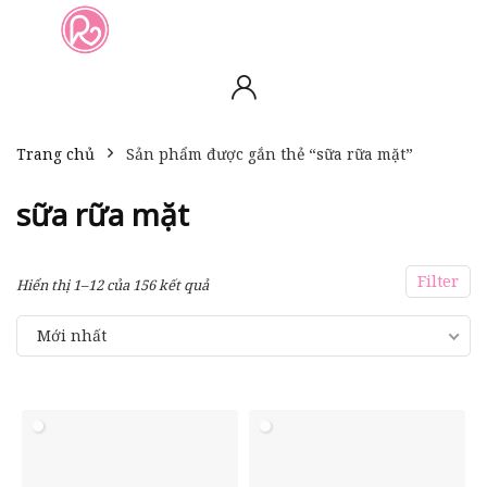
slot online
slot online
bento4d
bento4d
bento4d
bento4d
bento4d
bento4d
bento4d
toto togel
slot gacor
toto slot
slot resmi
toto slot
toto slot
Trang chủ
Sản phẩm được gắn thẻ “sữa rữa mặt”
sữa rữa mặt
Filter
Hiển thị 1–12 của 156 kết quả
Mới nhất