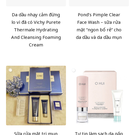
Da dầu nhạy cảm đừng
Pond’s Pimple Clear
lo vì đã có Vichy Purete
Face Wash – sữa rửa
Thermale Hydrating
mặt “ngon bổ rẻ” cho
And Cleansing Foaming
da dầu và da dầu mụn
Cream‎
Sữa rửa mặt trị mụn
Tự tin làm sạch da gấp