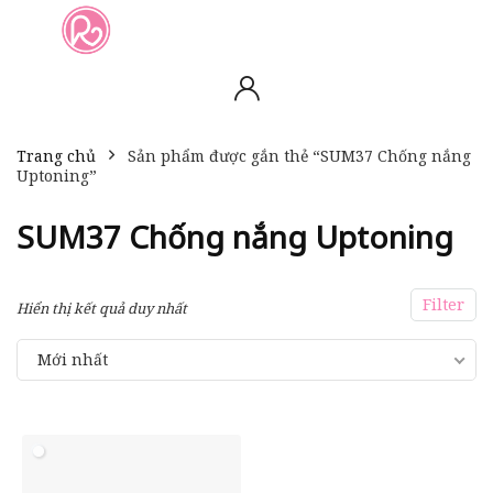
slot online
slot online
bento4d
bento4d
bento4d
bento4d
bento4d
bento4d
bento4d
toto togel
slot gacor
toto slot
slot resmi
toto slot
toto slot
Trang chủ
Sản phẩm được gắn thẻ “SUM37 Chống nắng
Uptoning”
SUM37 Chống nắng Uptoning
Filter
Hiển thị kết quả duy nhất
Mới nhất