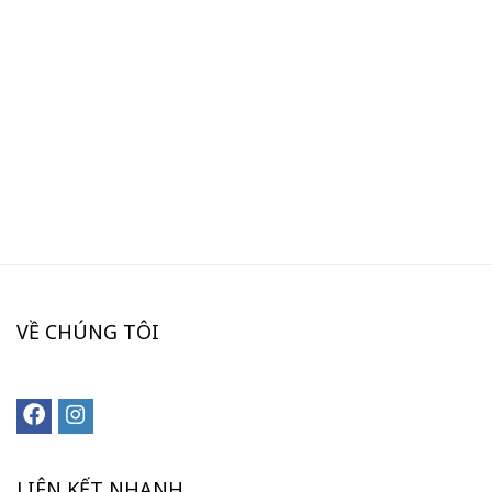
VỀ CHÚNG TÔI
LIÊN KẾT NHANH