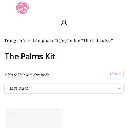
slot online
slot online
bento4d
bento4d
bento4d
bento4d
bento4d
bento4d
bento4d
toto togel
slot gacor
toto slot
slot resmi
toto slot
toto slot
Trang chủ
Sản phẩm được gắn thẻ “The Palms Kit”
The Palms Kit
Filter
Hiển thị kết quả duy nhất
Mới nhất