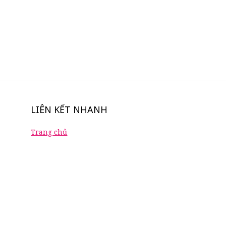
LIÊN KẾT NHANH
Trang chủ
Giới thiệu