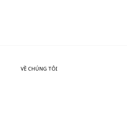
VỀ CHÚNG TÔI
© Bản quyền rivi.vn 2019