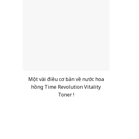
Một vài điều cơ bản về nước hoa
hồng Time Revolution Vitality
Toner !