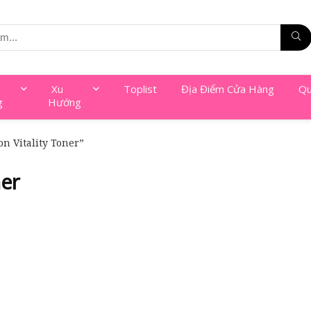
Xu
Toplist
Địa Điểm Cửa Hàng
Qu
g
Hướng
n Vitality Toner”
ner