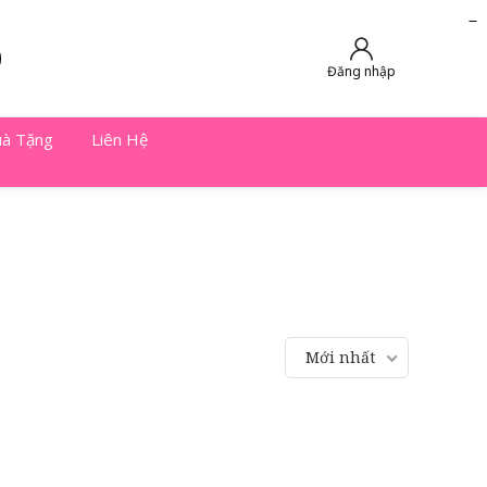
slot online
slot online
bento4d
bento4d
bento4d
bento4d
bento4d
bento4d
bento4d
toto togel
slot gacor
toto slot
slot resmi
toto slot
toto slot
Đăng nhập
à Tặng
Liên Hệ
Mới nhất