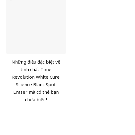
Những điều đặc biệt về
tinh chất Time
Revolution White Cure
Science Blanc Spot
Eraser mà có thể bạn
chưa biết !