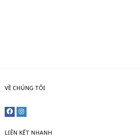
VỀ CHÚNG TÔI
LIÊN KẾT NHANH