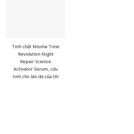
Tinh chất Missha Time
Revolution Night
Repair Science
Activator Serum, cứu
tinh cho làn da của tôi