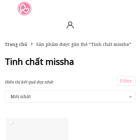
slot online
slot online
bento4d
bento4d
bento4d
bento4d
bento4d
bento4d
bento4d
toto togel
slot gacor
toto slot
slot resmi
toto slot
toto slot
Trang chủ
Sản phẩm được gắn thẻ “Tinh chất missha”
Tinh chất missha
Filter
Hiển thị kết quả duy nhất
Mới nhất