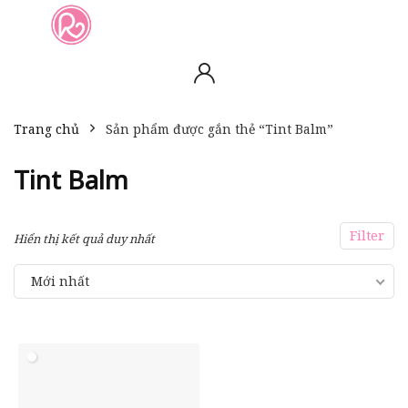
slot online
slot online
bento4d
bento4d
bento4d
bento4d
bento4d
bento4d
bento4d
toto togel
slot gacor
toto slot
slot resmi
toto slot
toto slot
Trang chủ
Sản phẩm được gắn thẻ “Tint Balm”
Tint Balm
Filter
Hiển thị kết quả duy nhất
Mới nhất