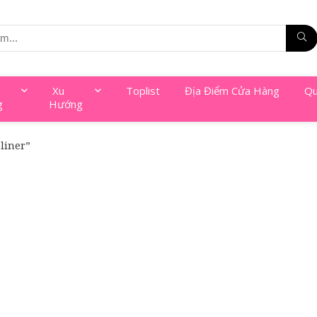
Xu
Toplist
Địa Điểm Cửa Hàng
Qu
g
Hướng
liner”