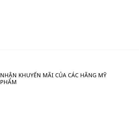
NHẬN KHUYẾN MÃI CỦA CÁC HÃNG MỸ
PHẨM
situs toto