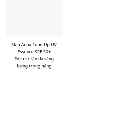
Skin Aqua Tone Up UV
Essence SPF 50+
PA++++ làn da sáng
bừng trong nắng