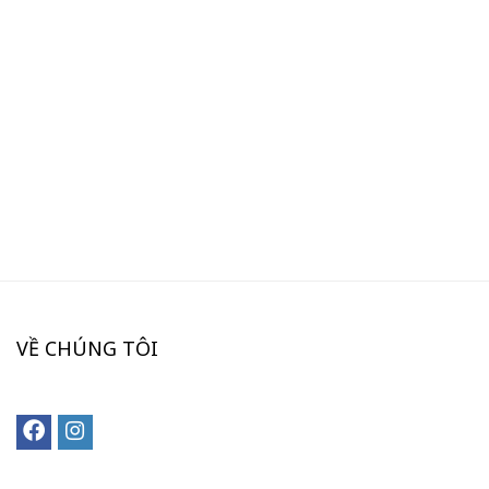
VỀ CHÚNG TÔI