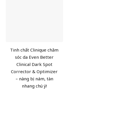
Tinh chất Clinique chăm
sóc da Even Better
Clinical Dark Spot
Corrector & Optimizer
– nàng bị nám, tàn
nhang chú ý!