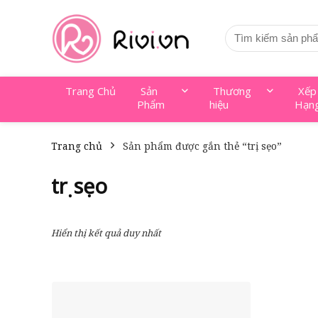
Trang Chủ
Sản
Thương
Xếp
Phẩm
hiệu
Hạn
Trang chủ
Sản phẩm được gắn thẻ “trị sẹo”
trị sẹo
Hiển thị kết quả duy nhất