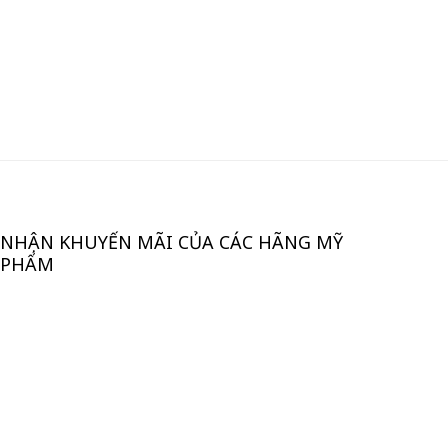
NHẬN KHUYẾN MÃI CỦA CÁC HÃNG MỸ
PHẨM
situs toto