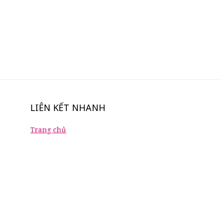
LIÊN KẾT NHANH
Trang chủ
Giới thiệu