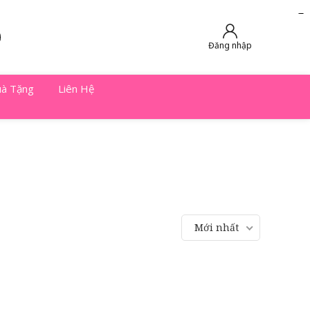
slot online
slot online
bento4d
bento4d
bento4d
bento4d
bento4d
bento4d
bento4d
toto togel
slot gacor
toto slot
slot resmi
toto slot
toto slot
Đăng nhập
à Tặng
Liên Hệ
Mới nhất