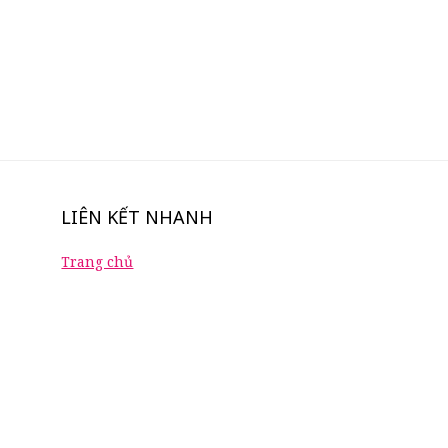
LIÊN KẾT NHANH
Trang chủ
Giới thiệu