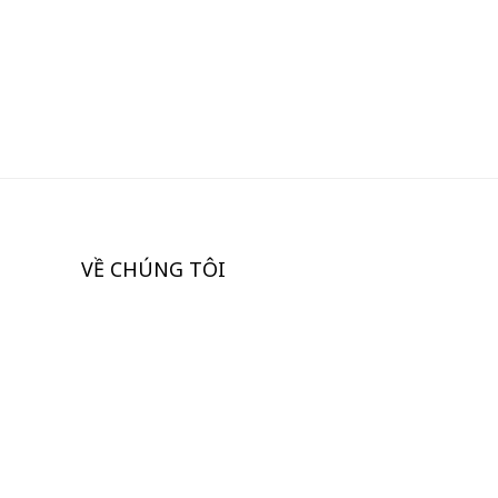
VỀ CHÚNG TÔI
© Bản quyền rivi.vn 2019