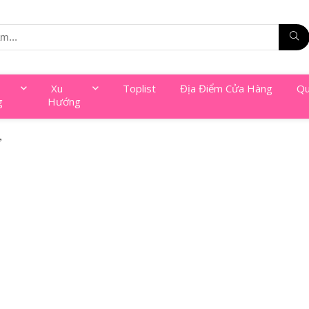
Xu
Toplist
Địa Điểm Cửa Hàng
Qu
g
Hướng
”