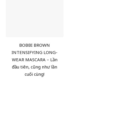
BOBBI BROWN
INTENSIFYING LONG-
WEAR MASCARA – Lần
đầu tiên, cũng như lần
cuối cùng!