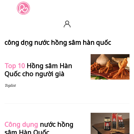
slot online
slot online
bento4d
bento4d
bento4d
bento4d
bento4d
bento4d
bento4d
toto togel
slot gacor
toto slot
slot resmi
toto slot
toto slot
công dụng nước hồng sâm hàn quốc
Top 10
Hồng sâm Hàn
Quốc cho người già
Toplist
Công dụng
nước hồng
sâm Hàn Quốc