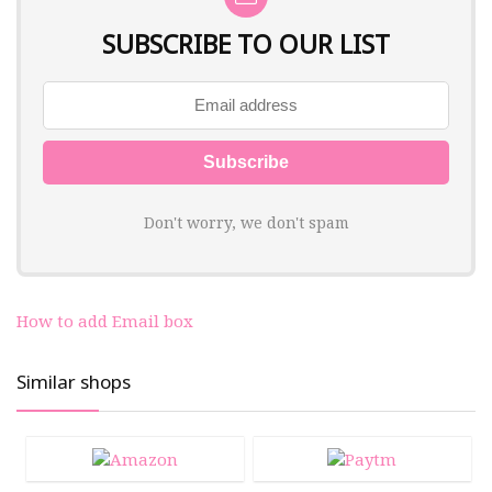
SUBSCRIBE TO OUR LIST
Don't worry, we don't spam
How to add Email box
Similar shops