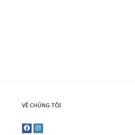
VỀ CHÚNG TÔI