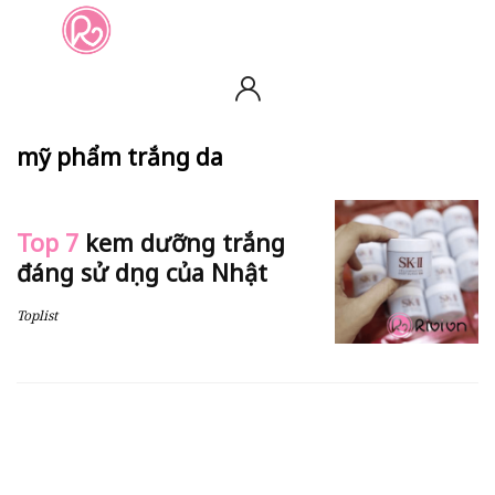
slot online
slot online
bento4d
bento4d
bento4d
bento4d
bento4d
bento4d
bento4d
toto togel
slot gacor
toto slot
slot resmi
toto slot
toto slot
mỹ phẩm trắng da
Top 7
kem dưỡng trắng
đáng sử dụng của Nhật
Toplist