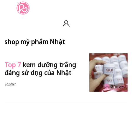
slot online
slot online
bento4d
bento4d
bento4d
bento4d
bento4d
bento4d
bento4d
toto togel
slot gacor
toto slot
slot resmi
toto slot
toto slot
shop mỹ phẩm Nhật
Top 7
kem dưỡng trắng
đáng sử dụng của Nhật
Toplist