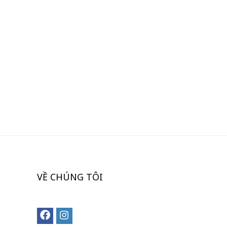
VỀ CHÚNG TÔI