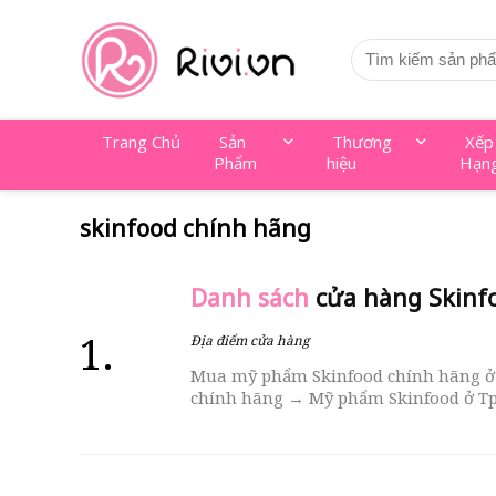
Trang Chủ
Sản
Thương
Xếp
Phẩm
hiệu
Hạn
skinfood chính hãng
Danh sách
cửa hàng Skinf
Địa điểm cửa hàng
Mua mỹ phẩm Skinfood chính hãng ở
chính hãng → Mỹ phẩm Skinfood ở Tph