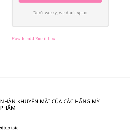
Don't worry, we don't spam
How to add Email box
NHẬN KHUYẾN MÃI CỦA CÁC HÃNG MỸ
PHẨM
situs toto