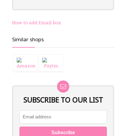
How to add Email box
Similar shops
SUBSCRIBE TO OUR LIST