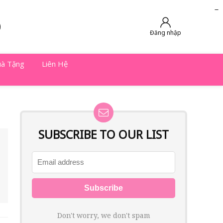
slot online
slot online
bento4d
bento4d
bento4d
bento4d
bento4d
bento4d
bento4d
toto togel
slot gacor
toto slot
slot resmi
toto slot
toto slot
Đăng nhập
à Tặng
Liên Hệ
SUBSCRIBE TO OUR LIST
Don't worry, we don't spam