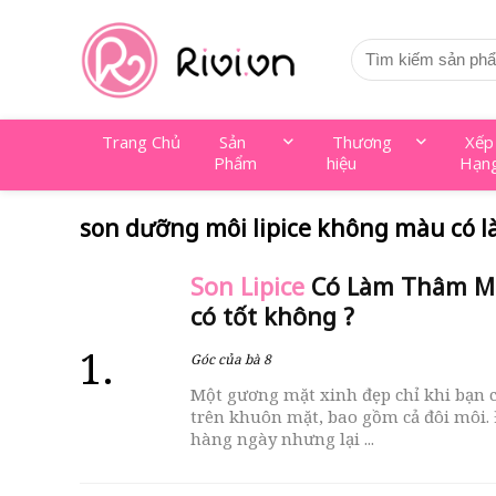
Trang Chủ
Sản
Thương
Xếp
Phẩm
hiệu
Hạn
son dưỡng môi lipice không màu có 
Son Lipice
Có Làm Thâm Mô
có tốt không ?
Góc của bà 8
Một gương mặt xinh đẹp chỉ khi bạn c
trên khuôn mặt, bao gồm cả đôi môi. 
hàng ngày nhưng lại ...