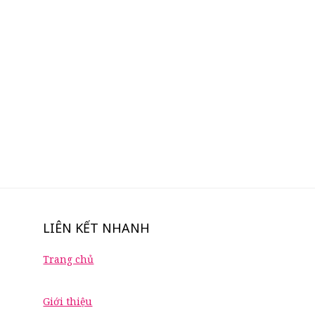
LIÊN KẾT NHANH
Trang chủ
Giới thiệu