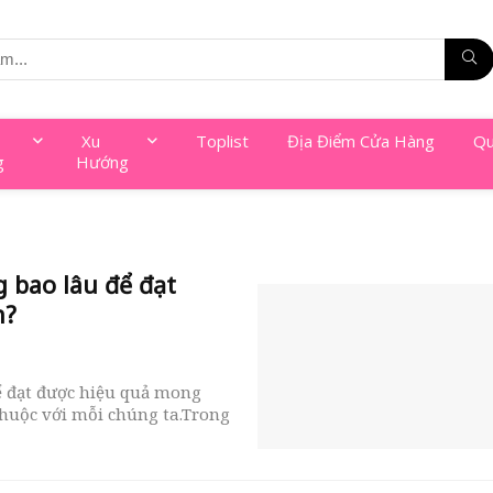
Xu
Toplist
Địa Điểm Cửa Hàng
Qu
g
Hướng
 bao lâu để đạt
n?
ể đạt được hiệu quả mong
huộc với mỗi chúng ta.Trong