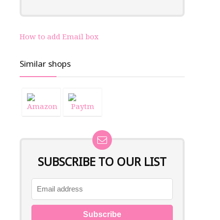
How to add Email box
Similar shops
SUBSCRIBE TO OUR LIST