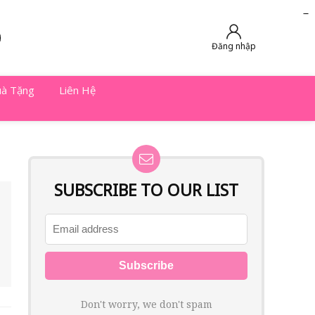
slot online
slot online
bento4d
bento4d
bento4d
bento4d
bento4d
bento4d
bento4d
toto togel
slot gacor
toto slot
slot resmi
toto slot
toto slot
Đăng nhập
à Tặng
Liên Hệ
SUBSCRIBE TO OUR LIST
Don't worry, we don't spam