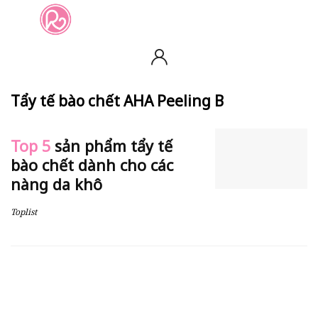
slot online
slot online
bento4d
bento4d
bento4d
bento4d
bento4d
bento4d
bento4d
toto togel
slot gacor
toto slot
slot resmi
toto slot
toto slot
Tẩy tế bào chết AHA Peeling B
Top 5
sản phẩm tẩy tế
bào chết dành cho các
nàng da khô
Toplist