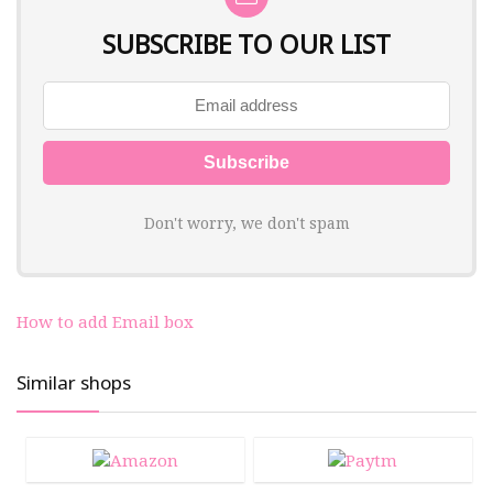
SUBSCRIBE TO OUR LIST
Don't worry, we don't spam
How to add Email box
Similar shops