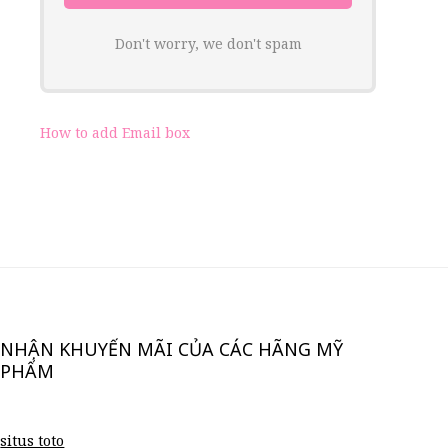
Don't worry, we don't spam
How to add Email box
NHẬN KHUYẾN MÃI CỦA CÁC HÃNG MỸ
PHẨM
situs toto