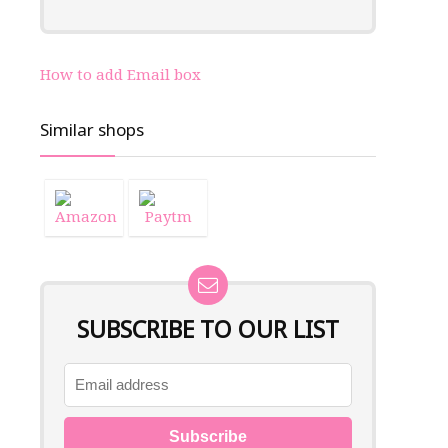
How to add Email box
Similar shops
SUBSCRIBE TO OUR LIST