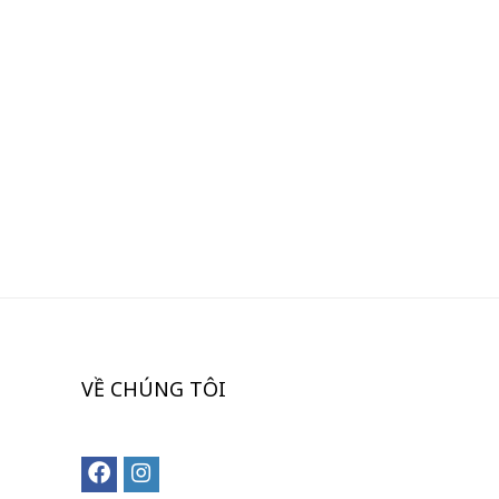
VỀ CHÚNG TÔI