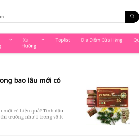
Xu
Toplist
Địa Điểm Cửa Hàng
Qu
g
Hướng
ong bao lâu mới có
u mới có hiệu quả? Tinh dầu
thị trường như 1 trong số ít