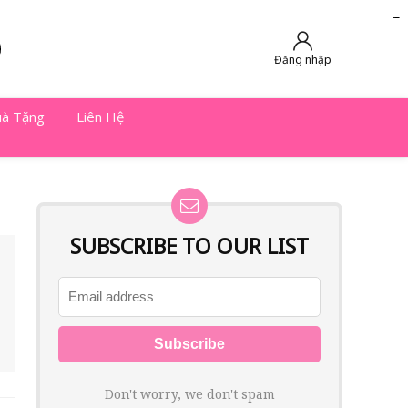
slot online
slot online
bento4d
bento4d
bento4d
bento4d
bento4d
bento4d
bento4d
toto togel
slot gacor
toto slot
slot resmi
toto slot
toto slot
Đăng nhập
à Tặng
Liên Hệ
SUBSCRIBE TO OUR LIST
Don't worry, we don't spam