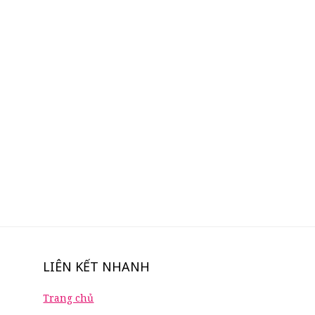
LIÊN KẾT NHANH
Trang chủ