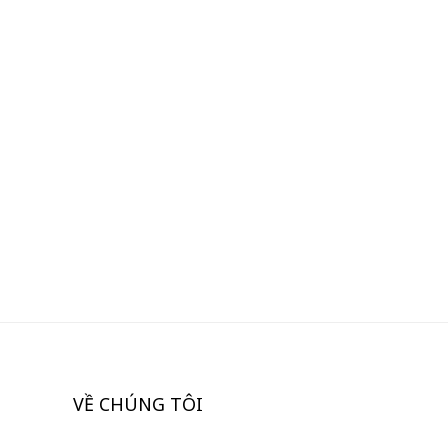
VỀ CHÚNG TÔI