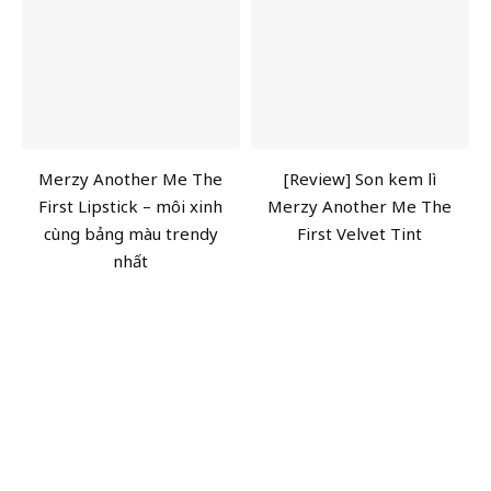
Merzy Another Me The
[Review] Son kem lì
First Lipstick – môi xinh
Merzy Another Me The
cùng bảng màu trendy
First Velvet Tint
nhất