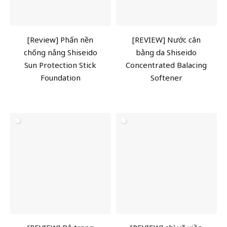
[Review] Phấn nền
[REVIEW] Nước cân
chống nắng Shiseido
bằng da Shiseido
Sun Protection Stick
Concentrated Balacing
Foundation
Softener