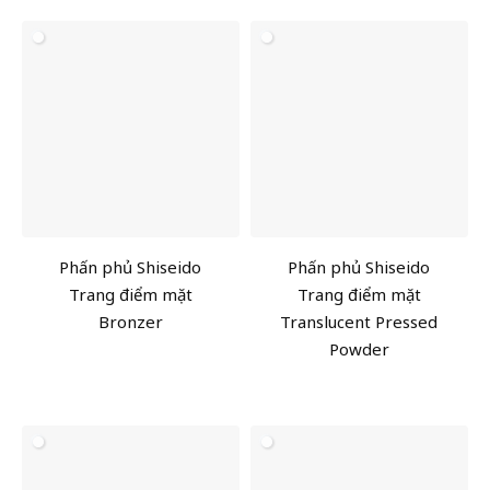
Phấn phủ Shiseido
Phấn phủ Shiseido
Trang điểm mặt
Trang điểm mặt
Bronzer
Translucent Pressed
Powder