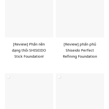
[Review] Phấn nền
[Review] phấn phủ
dạng thỏi SHISEIDO
Shiseido Perfect
Stick Foundation!
Refining Foundation