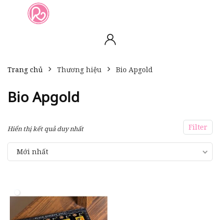
slot online
slot online
bento4d
bento4d
bento4d
bento4d
bento4d
bento4d
bento4d
toto togel
slot gacor
toto slot
slot resmi
toto slot
toto slot
Trang chủ
Thương hiệu
Bio Apgold
Bio Apgold
Filter
Hiển thị kết quả duy nhất
Mới nhất