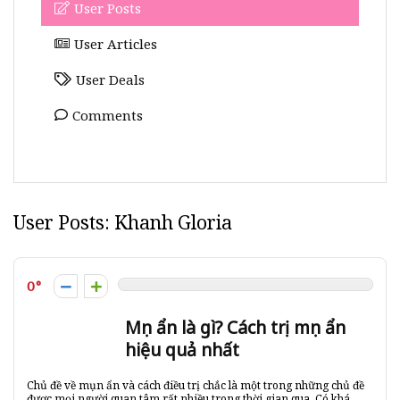
User Posts
User Articles
User Deals
Comments
User Posts:
Khanh Gloria
0
Mụn ẩn là gì? Cách trị mụn ẩn
hiệu quả nhất
Chủ đề về mụn ẩn và cách điều trị chắc là một trong những chủ đề
được mọi người quan tâm rất nhiều trong thời gian qua. Có khá