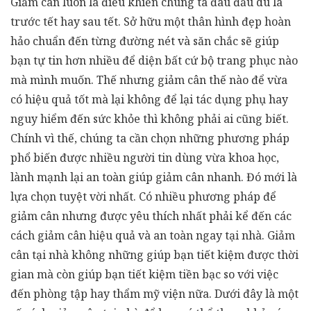
Giảm cân luôn là điều khiến chúng ta đau đầu dù là
trước tết hay sau tết. Sở hữu một thân hình đẹp hoàn
hảo chuẩn đến từng đường nét và săn chắc sẽ giúp
bạn tự tin hơn nhiều để diện bất cứ bộ trang phục nào
mà mình muốn. Thế nhưng giảm cân thế nào để vừa
có hiệu quả tốt mà lại không để lại tác dụng phụ hay
nguy hiểm đến sức khỏe thì không phải ai cũng biết.
Chính vì thế, chúng ta cần chọn những phương pháp
phổ biến được nhiều người tin dùng vừa khoa học,
lành mạnh lại an toàn giúp giảm cân nhanh. Đó mới là
lựa chọn tuyệt vời nhất. Có nhiều phương pháp để
giảm cân nhưng được yêu thích nhất phải kể đến các
cách giảm cân hiệu quả và an toàn ngay tại nhà. Giảm
cân tại nhà không những giúp bạn tiết kiệm được thời
gian mà còn giúp bạn tiết kiệm tiền bạc so với việc
đến phòng tập hay thẩm mỹ viện nữa. Dưới đây là một