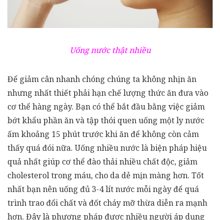
Uống nước thật nhiều
Để giảm cân nhanh chóng chúng ta không nhịn ăn
nhưng nhất thiết phải hạn chế lượng thức ăn đưa vào
cơ thể hàng ngày. Bạn có thể bắt đầu bằng việc giảm
bớt khẩu phần ăn và tập thói quen uống một ly nước
ấm khoảng 15 phút trước khi ăn để không còn cảm
thấy quá đói nữa. Uống nhiều nước là biện pháp hiệu
quả nhất giúp cơ thể đào thải nhiều chất độc, giảm
cholesterol trong máu, cho da dẻ mịn màng hơn. Tốt
nhất bạn nên uống đủ 3-4 lít nước mỗi ngày để quá
trình trao đổi chất và đốt cháy mỡ thừa diễn ra mạnh
hơn. Đây là phương pháp được nhiều người áp dụng