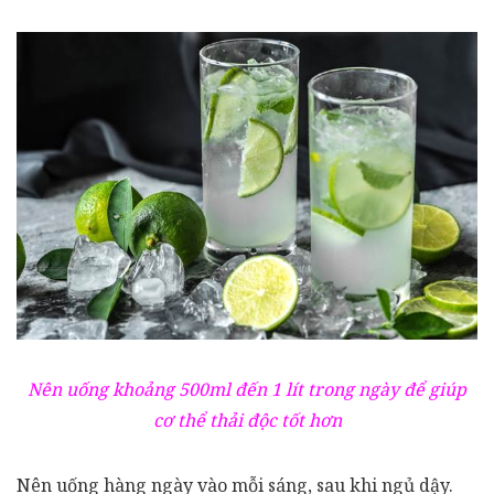
Nên uống khoảng 500ml đến 1 lít trong ngày để giúp
cơ thể thải độc tốt hơn
Nên uống hàng ngày vào mỗi sáng, sau khi ngủ dậy.