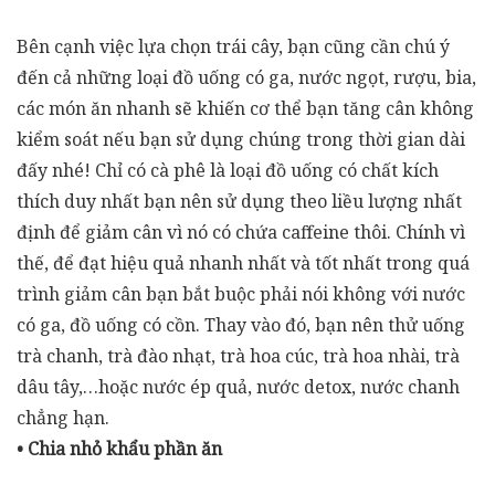
Bên cạnh việc lựa chọn trái cây, bạn cũng cần chú ý
đến cả những loại đồ uống có ga, nước ngọt, rượu, bia,
các món ăn nhanh sẽ khiến cơ thể bạn tăng cân không
kiểm soát nếu bạn sử dụng chúng trong thời gian dài
đấy nhé! Chỉ có cà phê là loại đồ uống có chất kích
thích duy nhất bạn nên sử dụng theo liều lượng nhất
định để giảm cân vì nó có chứa caffeine thôi. Chính vì
thế, để đạt hiệu quả nhanh nhất và tốt nhất trong quá
trình giảm cân bạn bắt buộc phải nói không với nước
có ga, đồ uống có cồn. Thay vào đó, bạn nên thử uống
trà chanh, trà đào nhạt, trà hoa cúc, trà hoa nhài, trà
dâu tây,…hoặc nước ép quả, nước detox, nước chanh
chẳng hạn.
• Chia nhỏ khẩu phần ăn