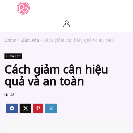
slot online
slot online
bento4d
bento4d
bento4d
bento4d
bento4d
bento4d
bento4d
toto togel
slot gacor
toto slot
slot resmi
toto slot
toto slot
Home
»
Giảm cân
»
Cách giảm cân hiệu quả và an toàn
Giảm cân
Cách giảm cân hiệu
quả và an toàn
93