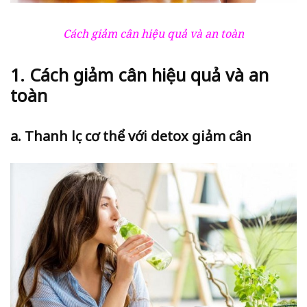
Cách giảm cân hiệu quả và an toàn
1. Cách giảm cân hiệu quả và an
toàn
a. Thanh lọc cơ thể với detox giảm cân