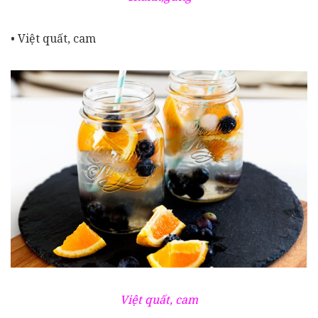
• Việt quất, cam
Việt quất, cam