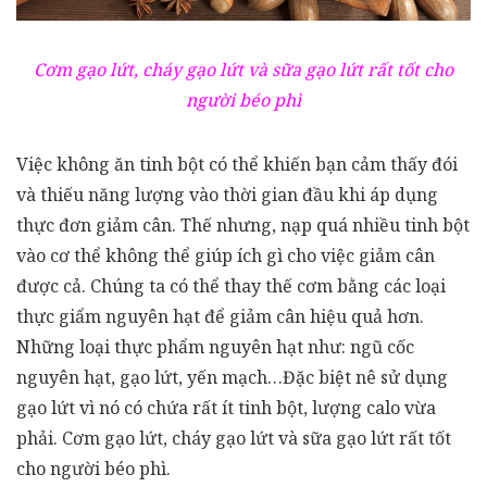
Cơm gạo lứt, cháy gạo lứt và sữa gạo lứt rất tốt cho
người béo phì
Việc không ăn tinh bột có thể khiến bạn cảm thấy đói
và thiếu năng lượng vào thời gian đầu khi áp dụng
thực đơn giảm cân. Thế nhưng, nạp quá nhiều tinh bột
vào cơ thể không thể giúp ích gì cho việc giảm cân
được cả. Chúng ta có thể thay thế cơm bằng các loại
thực giẩm nguyên hạt để giảm cân hiệu quả hơn.
Những loại thực phẩm nguyên hạt như: ngũ cốc
nguyên hạt, gạo lứt, yến mạch…Đặc biệt nê sử dụng
gạo lứt vì nó có chứa rất ít tinh bột, lượng calo vừa
phải. Cơm gạo lứt, cháy gạo lứt và sữa gạo lứt rất tốt
cho người béo phì.