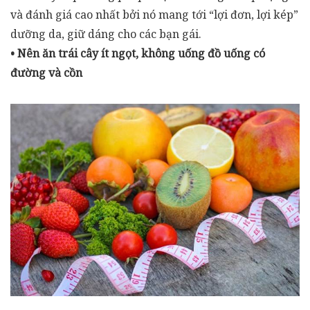
và đánh giá cao nhất bởi nó mang tới “lợi đơn, lợi kép”
dưỡng da, giữ dáng cho các bạn gái.
• Nên ăn trái cây ít ngọt, không uống đồ uống có
đường và cồn