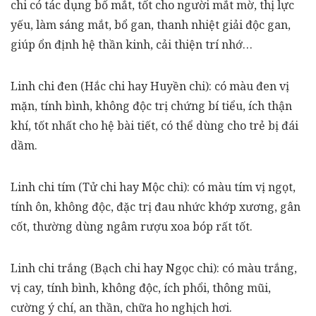
chi có tác dụng bổ mắt, tốt cho người mắt mờ, thị lực
yếu, làm sáng mắt, bổ gan, thanh nhiệt giải độc gan,
giúp ổn định hệ thần kinh, cải thiện trí nhớ…
Linh chi đen (Hắc chi hay Huyền chi):
có màu đen vị
mặn, tính bình, không độc trị chứng bí tiểu, ích thận
khí, tốt nhất cho hệ bài tiết, có thể dùng cho trẻ bị đái
dầm.
Linh chi tím (Tử chi hay Mộc chi):
có màu tím vị ngọt,
tính ôn, không độc, đặc trị đau nhức khớp xương, gân
cốt, thường dùng ngâm rượu xoa bóp rất tốt.
Linh chi trắng (Bạch chi hay Ngọc chi):
có màu trắng,
vị cay, tính bình, không độc, ích phổi, thông mũi,
cường ý chí, an thần, chữa ho nghịch hơi.