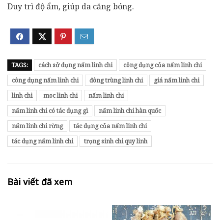
Duy trì độ ẩm, giúp da căng bóng.
TAGS:
cách sử dụng nấm linh chi
công dụng của nấm linh chi
công dụng nấm linh chi
đông trùng linh chi
giá nấm linh chi
linh chi
moc linh chi
nấm linh chi
nấm linh chi có tác dụng gì
nấm linh chi hàn quốc
nấm linh chi rừng
tác dụng của nấm linh chi
tác dụng nấm linh chi
trọng sinh chi quy linh
Bài viết đã xem