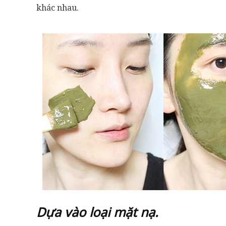
khác nhau.
Dựa vào loại mặt nạ.