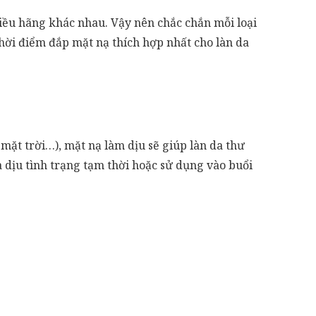
hiều hãng khác nhau. Vậy nên chắc chắn mỗi loại
thời điểm đắp mặt nạ thích hợp nhất cho làn da
ặt trời…), mặt nạ làm dịu sẽ giúp làn da thư
 dịu tình trạng tạm thời hoặc sử dụng vào buổi