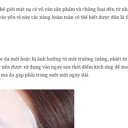
thế giới mặt nạ có vô vàn sản phẩm và chủng loại đến từ n
ào yếu tố này các nàng hoàn toàn có thể biết được đâu là 
 da mới hoặc bị ảnh hưởng từ môi trường (nắng, nhiệt từ m
y nên được sử dụng vào ngay sau thời điểm kích ứng để xoa
g mà da gặp phải trong suốt một ngày dài.