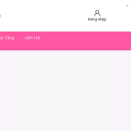
slot online
slot online
bento4d
bento4d
bento4d
bento4d
bento4d
bento4d
bento4d
toto togel
slot gacor
toto slot
slot resmi
toto slot
toto slot
Đăng nhập
à Tặng
Liên Hệ