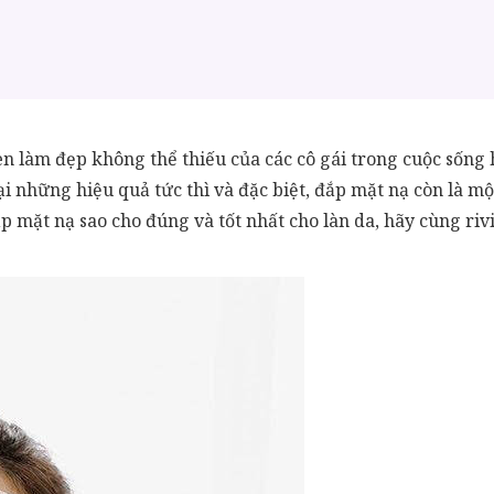
 làm đẹp không thể thiếu của các cô gái trong cuộc sống h
 những hiệu quả tức thì và đặc biệt, đắp mặt nạ còn là mộ
p mặt nạ sao cho đúng và tốt nhất cho làn da, hãy cùng ri