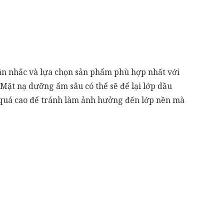
ân nhắc và lựa chọn sản phẩm phù hợp nhất với
 Mặt nạ dưỡng ẩm sâu có thể sẽ để lại lớp dầu
m quá cao để tránh làm ảnh hưởng đến lớp nền mà