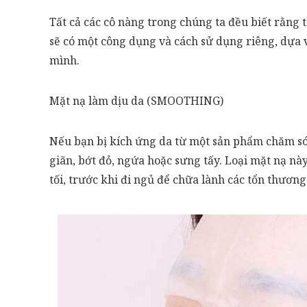
Tất cả các cô nàng trong chúng ta đều biết rằng 
sẽ có một công dụng và cách sử dụng riêng, dựa v
mình.
Mặt nạ làm dịu da (SMOOTHING)
Nếu bạn bị kích ứng da từ một sản phẩm chăm sóc
giãn, bớt đỏ, ngứa hoặc sưng tấy. Loại mặt nạ nà
tối, trước khi đi ngủ để chữa lành các tổn thươn