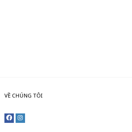
VỀ CHÚNG TÔI