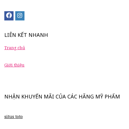
LIÊN KẾT NHANH
Trang chủ
Giới thiệu
NHẬN KHUYẾN MÃI CỦA CÁC HÃNG MỸ PHẨM
situs toto