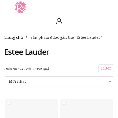
slot online
slot online
bento4d
bento4d
bento4d
bento4d
bento4d
bento4d
bento4d
toto togel
slot gacor
toto slot
slot resmi
toto slot
toto slot
Trang chủ
Sản phẩm được gắn thẻ “Estee Lauder”
Estee Lauder
Filter
Hiển thị 1–12 của 52 kết quả
Mới nhất