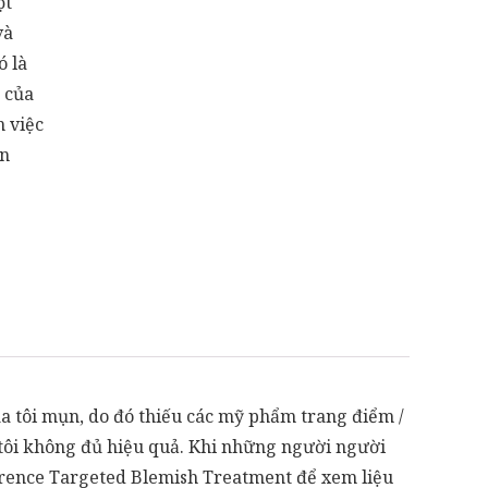
ột
và
ó là
 của
m việc
ăn
a tôi mụn, do đó thiếu các mỹ phẩm trang điểm /
a tôi không đủ hiệu quả. Khi những người người
fference Targeted Blemish Treatment để xem liệu