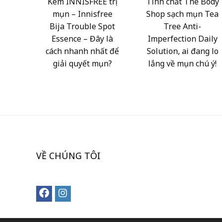
Kem INNISFREE trị
Tinh chất The Body
mụn – Innisfree
Shop sạch mụn Tea
Bija Trouble Spot
Tree Anti-
Essence – Đây là
Imperfection Daily
cách nhanh nhất để
Solution, ai đang lo
giải quyết mụn?
lắng về mụn chú ý!
VỀ CHÚNG TÔI