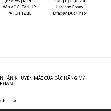
[REVIEW] Miếng
Cùng trị mụn với
dán AC CLEAN UP
Laroche Posay
PATCH 12ML
Effaclar Duo+ nào!
NHẬN KHUYẾN MÃI CỦA CÁC HÃNG MỸ
PHẨM
situs toto