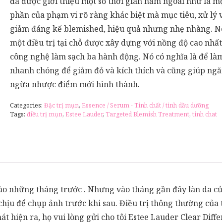
đã được giới thiệu một số thời gian năm ngoái như là m
phần của phạm vi rõ ràng khác biệt mà mục tiêu, xử lý 
giảm đáng kể blemished, hiệu quả nhưng nhẹ nhàng. N
một điều trị tại chỗ được xây dựng với nồng độ cao nhất
công nghệ làm sạch ba hành động. Nó có nghĩa là để là
nhanh chóng để giảm đỏ và kích thích và cũng giúp ng
ngừa nhược điểm mới hình thành.
Categories:
Đặc trị mụn
,
Essence / Serum - Tinh chất / tinh dầu dưỡng
Tags:
điều trị mụn
,
Estee Lauder
,
Targeted Blemish Treatment
,
tinh chat
vào những tháng trước . Nhưng vào tháng gần đây làn da củ
 chịu để chụp ảnh trước khi sau. Điều trị thông thường củ
át hiện ra, họ vui lòng gửi cho tôi Estee Lauder Clear Di