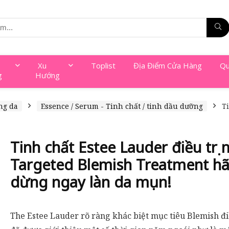
Xu
Toplist
Địa Điểm Cửa Hàng
Qu
g
Hướng
ng da
Essence / Serum - Tinh chất / tinh dầu dưỡng
T
Tinh chất Estee Lauder điều trị
Targeted Blemish Treatment h
dừng ngay làn da mụn!
The Estee Lauder rõ ràng khác biệt mục tiêu Blemish đi