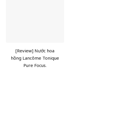
[Review] Nước hoa
hồng Lancôme Tonique
Pure Focus.