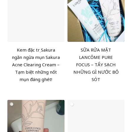
Kem đặc trị Sakura
SỮA RỬA MẶT
ngăn ngừa mụn Sakura
LANCÔME PURE
Acne Clearing Cream –
FOCUS – TẨY SẠCH
Tạm biệt những nốt
NHỮNG GÌ NƯỚC BỎ
mụn đáng ghét!
SÓT