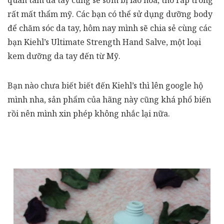
quan tâm da tay cũng sẽ sớm bị lão hóa, thô ráp trông
rất mất thẩm mỹ. Các bạn có thể sử dụng dưỡng body
để chăm sóc da tay, hôm nay mình sẽ chia sẻ cùng các
bạn Kiehl’s Ultimate Strength Hand Salve, một loại
kem dưỡng da tay đến từ Mỹ.
Bạn nào chưa biết biết đến Kiehl’s thì lên google hộ
mình nha, sản phẩm của hãng này cũng khá phổ biến
rồi nên mình xin phép không nhắc lại nữa.