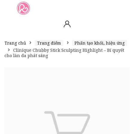
slot online
slot online
bento4d
bento4d
bento4d
bento4d
bento4d
bento4d
bento4d
toto togel
slot gacor
toto slot
slot resmi
toto slot
toto slot
Trang chủ
Trang điểm
Phấn tạo khối, hiệu ứng
Clinique Chubby Stick Sculpting Highlight – Bí quyết
cho làn da phát sáng