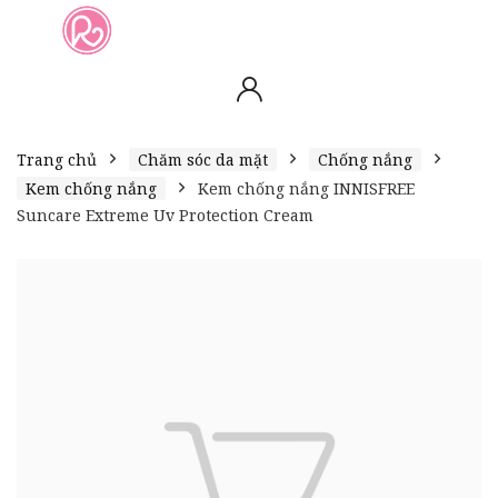
slot online
slot online
bento4d
bento4d
bento4d
bento4d
bento4d
bento4d
bento4d
toto togel
slot gacor
toto slot
slot resmi
toto slot
toto slot
Trang chủ
Chăm sóc da mặt
Chống nắng
Kem chống nắng
Kem chống nắng INNISFREE
Suncare Extreme Uv Protection Cream