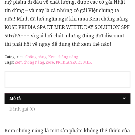
mỹ phẩm đi đầu về chất lượng, được các cô gái Nhật
tin dùng – và nay là cả những cô gái Việt chúng ta
nữa! Mình đã hơi ngần ngừ khi mua Kem chống nắng
KOSÉ PREDIA SPA ET MER WHITE DAY SOLUTION SPF
50+/PA+++ vì giá hơi chát, nhưng đúng đợt discount
thì phải hốt về ngay để dùng thử xem thế nào!
Categories:
Chống nắng
,
Kem chống nắng
Tags:
kem chống nắng
,
kose
,
PREDIA SPA ET MER
Mô tả
Đánh giá (0)
Kem chống nắng là một sản phẩm không thể thiếu của