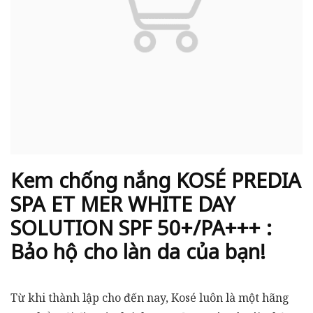
Kem chống nắng KOSÉ PREDIA
SPA ET MER WHITE DAY
SOLUTION SPF 50+/PA+++ :
Bảo hộ cho làn da của bạn!
Từ khi thành lập cho đến nay, Kosé luôn là một hãng