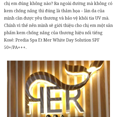
chị em đúng không nào? Ra ngoài đường mà không có
kem chống nắng thì đúng là thảm họa – làn da của
mình cần được yêu thương và bảo vệ khỏi tia UV mà.
Chính vì thế nên mình sẽ giới thiệu cho chị em một sản
phẩm kem chống nắng của thương hiệu nổi tiếng
Kosé: Predia Spa Et Mer White Day Solution SPF
50+/PA+++.