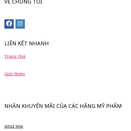
VỀ CHÚNG TÔI
LIÊN KẾT NHANH
Trang chủ
Giới thiệu
NHẬN KHUYẾN MÃI CỦA CÁC HÃNG MỸ PHẨM
situs toto